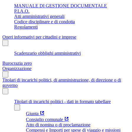
MANUALE DI GESTIONE DOCUMENTALE
P.I.A.O.
Atti amministrativi generali
Codice disciplinare e di condotta
Regolamenti
Oneri informativi per cittadini e imprese
Scadenzario obblighi amministrativi
Burocrazia zero
Organizzazione
Titolari di incarichi politici, di amministrazione, di direzione o di
governo
Titolari di incarichi politici - dati in formato tabellare
Giunta
Consiglio comunale
Atto di nomina o di proclamazione
Compensi e Importi per spese di viaggio e missioni