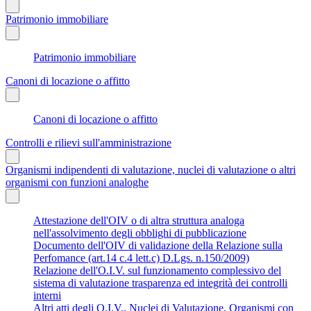
Patrimonio immobiliare
Patrimonio immobiliare
Canoni di locazione o affitto
Canoni di locazione o affitto
Controlli e rilievi sull'amministrazione
Organismi indipendenti di valutazione, nuclei di valutazione o altri
organismi con funzioni analoghe
Attestazione dell'OIV o di altra struttura analoga
nell'assolvimento degli obblighi di pubblicazione
Documento dell'OIV di validazione della Relazione sulla
Perfomance (art.14 c.4 lett.c) D.Lgs. n.150/2009)
Relazione dell'O.I.V. sul funzionamento complessivo del
sistema di valutazione trasparenza ed integrità dei controlli
interni
Altri atti degli O.I.V., Nuclei di Valutazione, Organismi con