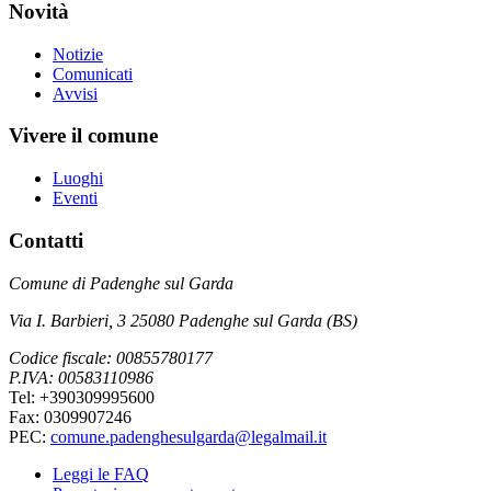
Novità
Notizie
Comunicati
Avvisi
Vivere il comune
Luoghi
Eventi
Contatti
Comune di Padenghe sul Garda
Via I. Barbieri, 3 25080 Padenghe sul Garda (BS)
Codice fiscale: 00855780177
P.IVA: 00583110986
Tel: +390309995600
Fax: 0309907246
PEC:
comune.padenghesulgarda@legalmail.it
Leggi le FAQ