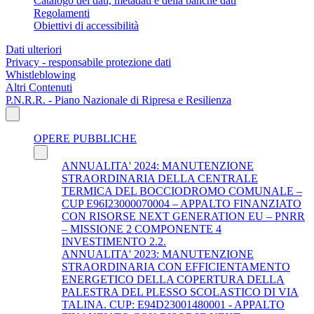
Catalogo dei dati, metadati e della banche dati
Regolamenti
Obiettivi di accessibilità
Dati ulteriori
Privacy - responsabile protezione dati
Whistleblowing
Altri Contenuti
P.N.R.R. - Piano Nazionale di Ripresa e Resilienza
OPERE PUBBLICHE
ANNUALITA' 2024: MANUTENZIONE
STRAORDINARIA DELLA CENTRALE
TERMICA DEL BOCCIODROMO COMUNALE –
CUP E96I23000070004 – APPALTO FINANZIATO
CON RISORSE NEXT GENERATION EU – PNRR
– MISSIONE 2 COMPONENTE 4
INVESTIMENTO 2.2.
ANNUALITA' 2023: MANUTENZIONE
STRAORDINARIA CON EFFICIENTAMENTO
ENERGETICO DELLA COPERTURA DELLA
PALESTRA DEL PLESSO SCOLASTICO DI VIA
TALINA. CUP: E94D23001480001 - APPALTO