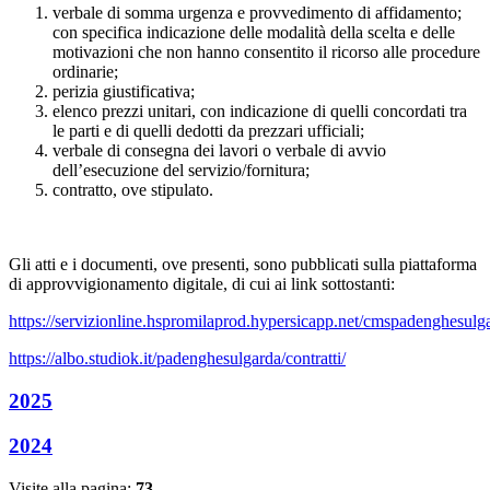
verbale di somma urgenza e provvedimento di affidamento;
con specifica indicazione delle modalità della scelta e delle
motivazioni che non hanno consentito il ricorso alle procedure
ordinarie;
perizia giustificativa;
elenco prezzi unitari, con indicazione di quelli concordati tra
le parti e di quelli dedotti da prezzari ufficiali;
verbale di consegna dei lavori o verbale di avvio
dell’esecuzione del servizio/fornitura;
contratto, ove stipulato.
Gli atti e i documenti, ove presenti, sono pubblicati sulla piattaforma
di approvvigionamento digitale, di cui ai link sottostanti:
https://servizionline.hspromilaprod.hypersicapp.net/cmspadenghesulga
https://albo.studiok.it/padenghesulgarda/contratti/
2025
2024
Visite alla pagina:
73