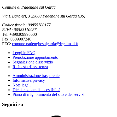
Comune di Padenghe sul Garda
Via I. Barbieri, 3 25080 Padenghe sul Garda (BS)
Codice fiscale: 00855780177
P.IVA: 00583110986
Tel: +390309995600
Fax: 0309907246
PEC:
comune.padenghesulgarda@legalmail.it
Leggi le FAQ
Prenotazione appuntamento
Segnalazione disservizio
Richiesta d'assistenza
Amministrazione trasparente
Informativa privacy
Note legali
Dichiarazione di accessibilità
Piano di miglioramento del sito e dei servizi
Seguici su