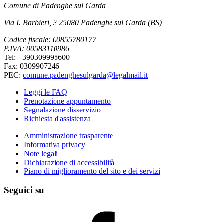
Comune di Padenghe sul Garda
Via I. Barbieri, 3 25080 Padenghe sul Garda (BS)
Codice fiscale: 00855780177
P.IVA: 00583110986
Tel: +390309995600
Fax: 0309907246
PEC:
comune.padenghesulgarda@legalmail.it
Leggi le FAQ
Prenotazione appuntamento
Segnalazione disservizio
Richiesta d'assistenza
Amministrazione trasparente
Informativa privacy
Note legali
Dichiarazione di accessibilità
Piano di miglioramento del sito e dei servizi
Seguici su