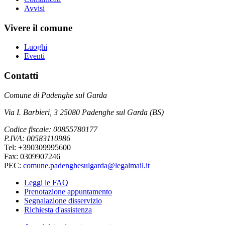
Avvisi
Vivere il comune
Luoghi
Eventi
Contatti
Comune di Padenghe sul Garda
Via I. Barbieri, 3 25080 Padenghe sul Garda (BS)
Codice fiscale: 00855780177
P.IVA: 00583110986
Tel: +390309995600
Fax: 0309907246
PEC:
comune.padenghesulgarda@legalmail.it
Leggi le FAQ
Prenotazione appuntamento
Segnalazione disservizio
Richiesta d'assistenza