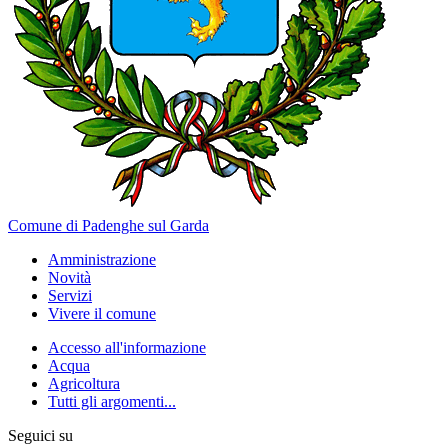
Comune di Padenghe sul Garda
Amministrazione
Novità
Servizi
Vivere il comune
Accesso all'informazione
Acqua
Agricoltura
Tutti gli argomenti...
Seguici su