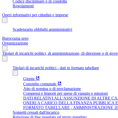
Codice disciplinare e di condotta
Regolamenti
Oneri informativi per cittadini e imprese
Scadenzario obblighi amministrativi
Burocrazia zero
Organizzazione
Titolari di incarichi politici, di amministrazione, di direzione o di gov
Titolari di incarichi politici - dati in formato tabellare
Giunta
Consiglio comunale
Atto di nomina o di proclamazione
Compensi e Importi per spese di viaggio e missioni
DATI RELATIVI ALL'ASSUNZIONE DI ALTRE CA
ONERI A CARICO DELLA FINANZA PUBBLICA 
FORMATO TABELLARE - AMMINISTRAZIONE 202
Soggetti cessati dall'incarico
Relazione di fine mandato ed inizio mandato