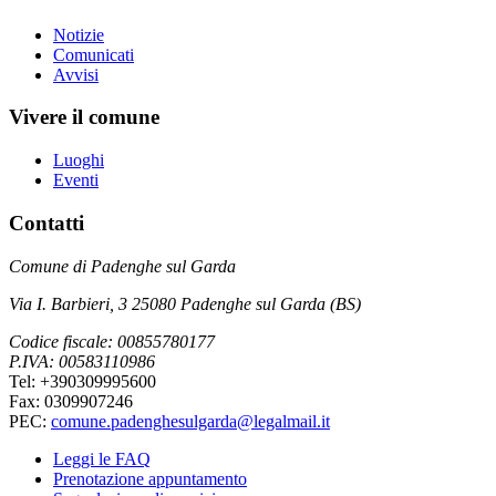
Notizie
Comunicati
Avvisi
Vivere il comune
Luoghi
Eventi
Contatti
Comune di Padenghe sul Garda
Via I. Barbieri, 3 25080 Padenghe sul Garda (BS)
Codice fiscale: 00855780177
P.IVA: 00583110986
Tel: +390309995600
Fax: 0309907246
PEC:
comune.padenghesulgarda@legalmail.it
Leggi le FAQ
Prenotazione appuntamento