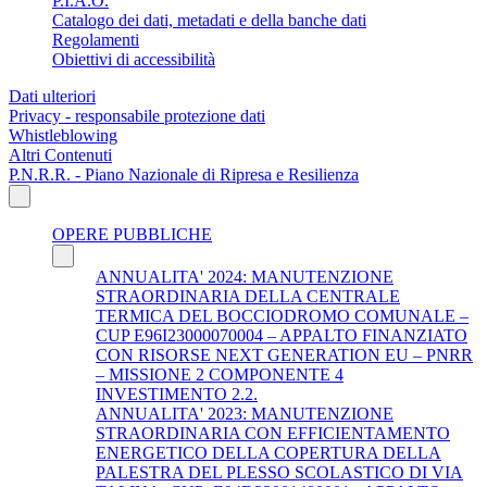
P.I.A.O.
Catalogo dei dati, metadati e della banche dati
Regolamenti
Obiettivi di accessibilità
Dati ulteriori
Privacy - responsabile protezione dati
Whistleblowing
Altri Contenuti
P.N.R.R. - Piano Nazionale di Ripresa e Resilienza
OPERE PUBBLICHE
ANNUALITA' 2024: MANUTENZIONE
STRAORDINARIA DELLA CENTRALE
TERMICA DEL BOCCIODROMO COMUNALE –
CUP E96I23000070004 – APPALTO FINANZIATO
CON RISORSE NEXT GENERATION EU – PNRR
– MISSIONE 2 COMPONENTE 4
INVESTIMENTO 2.2.
ANNUALITA' 2023: MANUTENZIONE
STRAORDINARIA CON EFFICIENTAMENTO
ENERGETICO DELLA COPERTURA DELLA
PALESTRA DEL PLESSO SCOLASTICO DI VIA