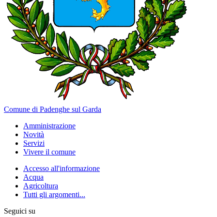
Comune di Padenghe sul Garda
Amministrazione
Novità
Servizi
Vivere il comune
Accesso all'informazione
Acqua
Agricoltura
Tutti gli argomenti...
Seguici su