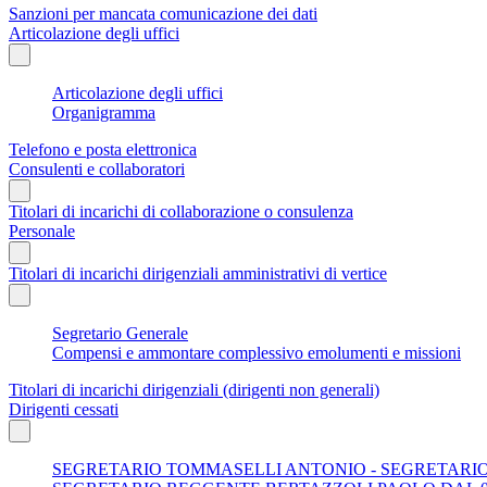
Sanzioni per mancata comunicazione dei dati
Articolazione degli uffici
Articolazione degli uffici
Organigramma
Telefono e posta elettronica
Consulenti e collaboratori
Titolari di incarichi di collaborazione o consulenza
Personale
Titolari di incarichi dirigenziali amministrativi di vertice
Segretario Generale
Compensi e ammontare complessivo emolumenti e missioni
Titolari di incarichi dirigenziali (dirigenti non generali)
Dirigenti cessati
SEGRETARIO TOMMASELLI ANTONIO - SEGRETARIO D