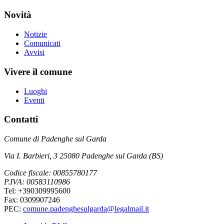
Novità
Notizie
Comunicati
Avvisi
Vivere il comune
Luoghi
Eventi
Contatti
Comune di Padenghe sul Garda
Via I. Barbieri, 3 25080 Padenghe sul Garda (BS)
Codice fiscale: 00855780177
P.IVA: 00583110986
Tel: +390309995600
Fax: 0309907246
PEC:
comune.padenghesulgarda@legalmail.it