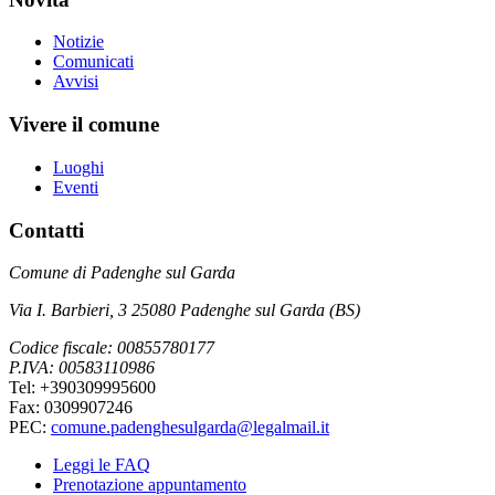
Notizie
Comunicati
Avvisi
Vivere il comune
Luoghi
Eventi
Contatti
Comune di Padenghe sul Garda
Via I. Barbieri, 3 25080 Padenghe sul Garda (BS)
Codice fiscale: 00855780177
P.IVA: 00583110986
Tel: +390309995600
Fax: 0309907246
PEC:
comune.padenghesulgarda@legalmail.it
Leggi le FAQ
Prenotazione appuntamento