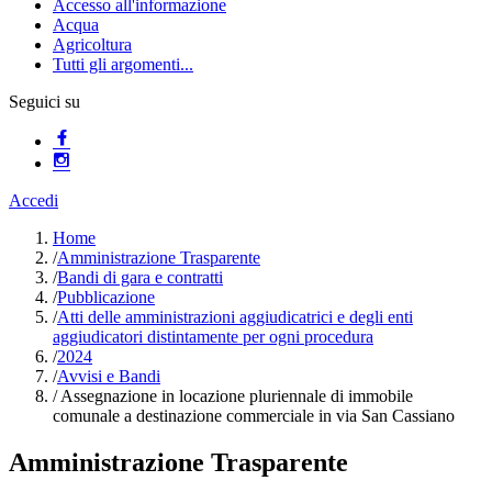
Accesso all'informazione
Acqua
Agricoltura
Tutti gli argomenti...
Seguici su
Accedi
Home
/
Amministrazione Trasparente
/
Bandi di gara e contratti
/
Pubblicazione
/
Atti delle amministrazioni aggiudicatrici e degli enti
aggiudicatori distintamente per ogni procedura
/
2024
/
Avvisi e Bandi
/
Assegnazione in locazione pluriennale di immobile
comunale a destinazione commerciale in via San Cassiano
Amministrazione Trasparente