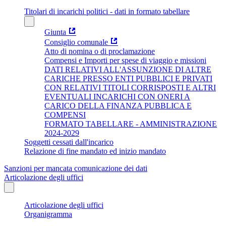
Titolari di incarichi politici - dati in formato tabellare
Giunta
Consiglio comunale
Atto di nomina o di proclamazione
Compensi e Importi per spese di viaggio e missioni
DATI RELATIVI ALL'ASSUNZIONE DI ALTRE
CARICHE PRESSO ENTI PUBBLICI E PRIVATI
CON RELATIVI TITOLI CORRISPOSTI E ALTRI
EVENTUALI INCARICHI CON ONERI A
CARICO DELLA FINANZA PUBBLICA E
COMPENSI
FORMATO TABELLARE - AMMINISTRAZIONE
2024-2029
Soggetti cessati dall'incarico
Relazione di fine mandato ed inizio mandato
Sanzioni per mancata comunicazione dei dati
Articolazione degli uffici
Articolazione degli uffici
Organigramma