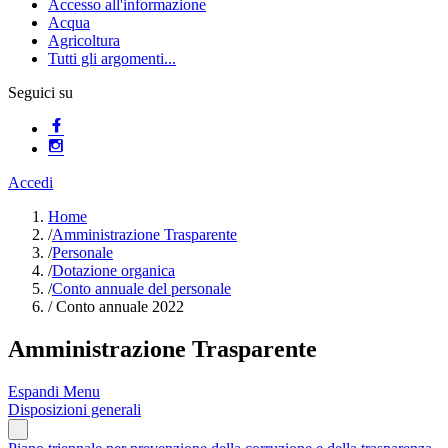
Accesso all'informazione
Acqua
Agricoltura
Tutti gli argomenti...
Seguici su
Accedi
Home
/
Amministrazione Trasparente
/
Personale
/
Dotazione organica
/
Conto annuale del personale
/
Conto annuale 2022
Amministrazione Trasparente
Espandi Menu
Disposizioni generali