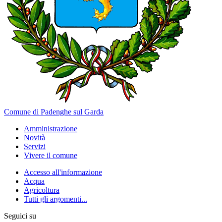
Comune di Padenghe sul Garda
Amministrazione
Novità
Servizi
Vivere il comune
Accesso all'informazione
Acqua
Agricoltura
Tutti gli argomenti...
Seguici su