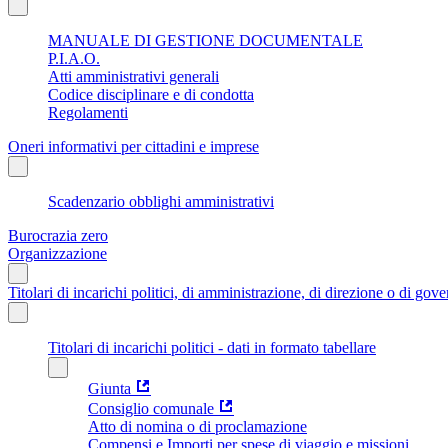
MANUALE DI GESTIONE DOCUMENTALE
P.I.A.O.
Atti amministrativi generali
Codice disciplinare e di condotta
Regolamenti
Oneri informativi per cittadini e imprese
Scadenzario obblighi amministrativi
Burocrazia zero
Organizzazione
Titolari di incarichi politici, di amministrazione, di direzione o di gov
Titolari di incarichi politici - dati in formato tabellare
Giunta
Consiglio comunale
Atto di nomina o di proclamazione
Compensi e Importi per spese di viaggio e missioni