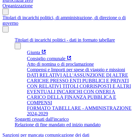
Burocrazia zero
Organizzazione
Titolari di incarichi politici, di amministrazione, di direzione o di
governo
Titolari di incarichi politici - dati in formato tabellare
Giunta
Consiglio comunale
Atto di nomina o di proclamazione
Compensi e Importi per spese di viaggio e missioni
DATI RELATIVI ALL'ASSUNZIONE DI ALTRE
CARICHE PRESSO ENTI PUBBLICI E PRIVATI
CON RELATIVI TITOLI CORRISPOSTI E ALTRI
EVENTUALI INCARICHI CON ONERI A
CARICO DELLA FINANZA PUBBLICA E
COMPENSI
FORMATO TABELLARE - AMMINISTRAZIONE
2024-2029
Soggetti cessati dall'incarico
Relazione di fine mandato ed inizio mandato
Sanzioni per mancata comunicazione dei dati