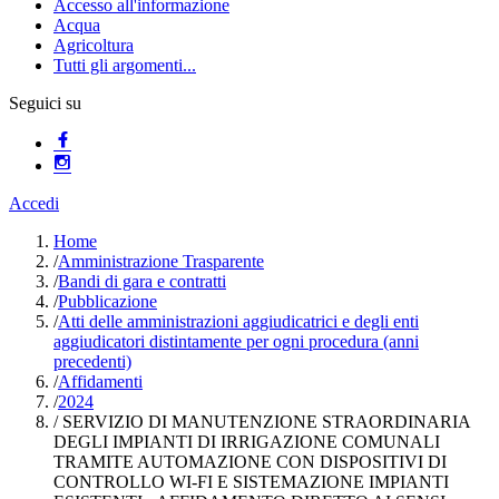
Accesso all'informazione
Acqua
Agricoltura
Tutti gli argomenti...
Seguici su
Accedi
Home
/
Amministrazione Trasparente
/
Bandi di gara e contratti
/
Pubblicazione
/
Atti delle amministrazioni aggiudicatrici e degli enti
aggiudicatori distintamente per ogni procedura (anni
precedenti)
/
Affidamenti
/
2024
/
SERVIZIO DI MANUTENZIONE STRAORDINARIA
DEGLI IMPIANTI DI IRRIGAZIONE COMUNALI
TRAMITE AUTOMAZIONE CON DISPOSITIVI DI
CONTROLLO WI-FI E SISTEMAZIONE IMPIANTI