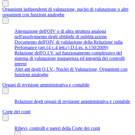
Organismi indipendenti di valutazione, nuclei di valutazione o altri
organismi con funzioni analoghe
Attestazione dell'OIV o di altra struttura analoga
nell'assolvimento degli obblighi di pubblicazione
Documento dell'OIV di validazione della Relazione sulla
Perfomance (art.14 c.4 lett.c) D.Lgs. n.150/2009)
Relazione dell'O.I.V. sul funzionamento complessivo del
sistema di valutazione trasparenza ed integrità dei controlli
interni
Altri atti degli O.I.V., Nuclei di Valutazione, Organismi con
funzioni analoghe
Organi di revisione amministrativa e contabile
Relazioni degli organi di revisione amministrativa e contabile
Corte dei conti
Rilievi, controlli e pareri della Corte dei conti