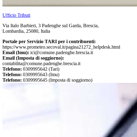
Ufficio Tributi
Via Italo Barbieri, 3 Padenghe sul Garda, Brescia,
Lombardia, 25080, Italia
Portale per Servizio TARI per i contribuenti:
https://www.prometeo.secoval.it/pagina21272_helpdesk.html
Email (Imu):
ici@comune.padenghe.brescia.it
Email (Imposta di soggiorno):
contabilita@comune.padenghe.brescia.it
Telefono:
0309995642 (Tari)
Telefono:
0309995643 (Imu)
Telefono:
0309995645 (Imposta di soggiorno)