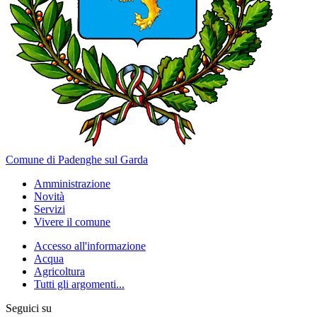
Comune di Padenghe sul Garda
Amministrazione
Novità
Servizi
Vivere il comune
Accesso all'informazione
Acqua
Agricoltura
Tutti gli argomenti...
Seguici su