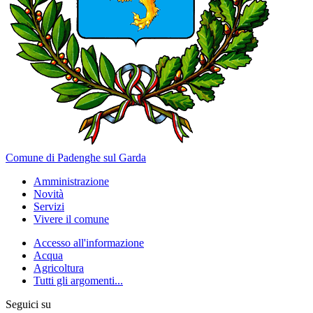
Comune di Padenghe sul Garda
Amministrazione
Novità
Servizi
Vivere il comune
Accesso all'informazione
Acqua
Agricoltura
Tutti gli argomenti...
Seguici su