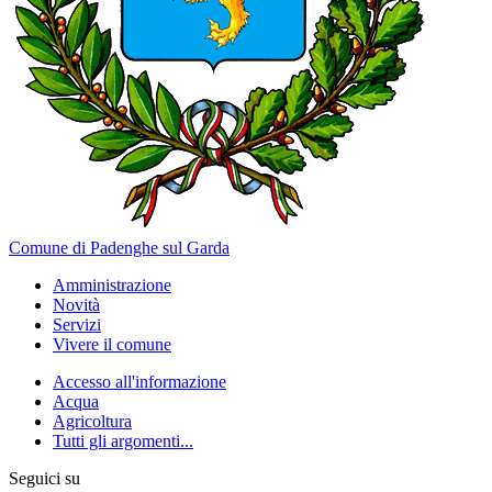
Comune di Padenghe sul Garda
Amministrazione
Novità
Servizi
Vivere il comune
Accesso all'informazione
Acqua
Agricoltura
Tutti gli argomenti...
Seguici su