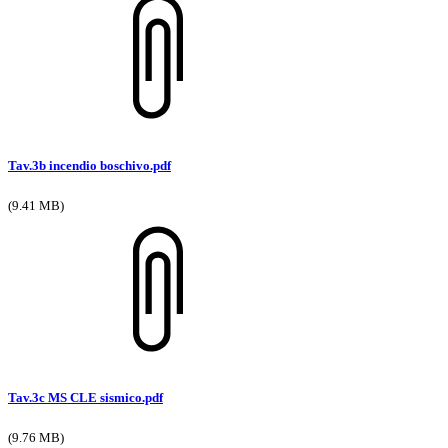
Tav.3b incendio boschivo.pdf
(9.41 MB)
Tav.3c MS CLE sismico.pdf
(9.76 MB)