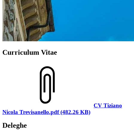
Curriculum Vitae
CV Tiziano
Nicola Trevisanello.pdf (482.26 KB)
Deleghe