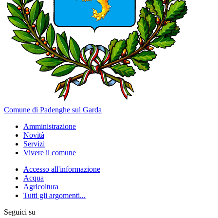
Comune di Padenghe sul Garda
Amministrazione
Novità
Servizi
Vivere il comune
Accesso all'informazione
Acqua
Agricoltura
Tutti gli argomenti...
Seguici su