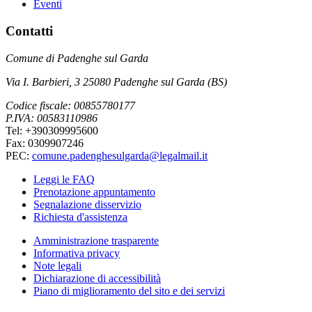
Eventi
Contatti
Comune di Padenghe sul Garda
Via I. Barbieri, 3 25080 Padenghe sul Garda (BS)
Codice fiscale: 00855780177
P.IVA: 00583110986
Tel: +390309995600
Fax: 0309907246
PEC:
comune.padenghesulgarda@legalmail.it
Leggi le FAQ
Prenotazione appuntamento
Segnalazione disservizio
Richiesta d'assistenza
Amministrazione trasparente
Informativa privacy
Note legali
Dichiarazione di accessibilità
Piano di miglioramento del sito e dei servizi