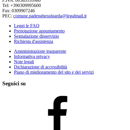
P.IVA: 00583110986
Tel: +390309995600
Fax: 0309907246
PEC:
comune.padenghesulgarda@legalmail.it
Leggi le FAQ
Prenotazione appuntamento
Segnalazione disservizio
Richiesta d'assistenza
Amministrazione trasparente
Informativa privacy
Note legali
Dichiarazione di accessibilità
Piano di miglioramento del sito e dei servizi
Seguici su